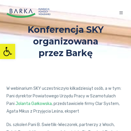
Konferencja SKY
organizowana
Otwórz pasek narzędzi
przez Barkę
W webinarium SKY uczestniczyło kilkadziesiąt osób, a w tym:
Pani dyrektor Powiatowego Urzędu Pracy w Szamotulach
Pani
Jolanta Gałkowska
, przedstawiciele firmy Clar System,
Agata Mikus z Przyjęcia Leśna, ekspert
Ds. szkoleń Pani B. Świetlik-Wieczorek, partnerzy z Włoch,