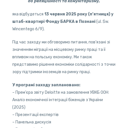
до реляційності та комунітаризму,
яка відбудеться
13 червня 2025 року (п’ятниця) у
штаб-квартирі Фонду БАРКА в Познані
(ul. Św.
Wincentego 6/9).
Під час заходу ми обговоримо питання, пов’язані зі
значенням міграції на місцевому ринку праці та її
впливом на польську економіку. Ми також
представимо рішення економіки солідарності з точки
зору підтримки іноземців на ринку праці.
У програмі заходу заплановано:
– Прем’єра звіту Deloitte на замовлення УВКБ ООН:
Аналіз економічної інтеграції біженців з України
(2025)
– Презентації експертів
– Панельна дискусія