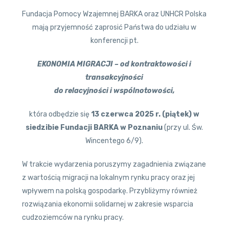
Fundacja Pomocy Wzajemnej BARKA oraz UNHCR Polska
mają przyjemność zaprosić Państwa do udziału w
konferencji pt.
EKONOMIA MIGRACJI – od kontraktowości i
transakcyjności
do relacyjności i wspólnotowości,
która odbędzie się
13 czerwca 2025 r. (piątek) w
siedzibie Fundacji BARKA w Poznaniu
(przy ul. Św.
Wincentego 6/9).
W trakcie wydarzenia poruszymy zagadnienia związane
z wartością migracji na lokalnym rynku pracy oraz jej
wpływem na polską gospodarkę. Przybliżymy również
rozwiązania ekonomii solidarnej w zakresie wsparcia
cudzoziemców na rynku pracy.