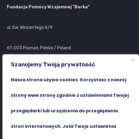
Fundacja Pomocy Wzajemnej "Barka"
ul. Św. Wincentego 6/9
61-003 Poznań, Polska / Poland
Szanujemy Twoją prywatność
Search Button
Search
Nasza strona używa cookies. Korzystasz z naszej
for:
strony www strony zgodnie z ustawieniami Twojej
przeglądarki lub urządzenia do przeglądania
stron internetowych. Jeśli Twoje ustawienia