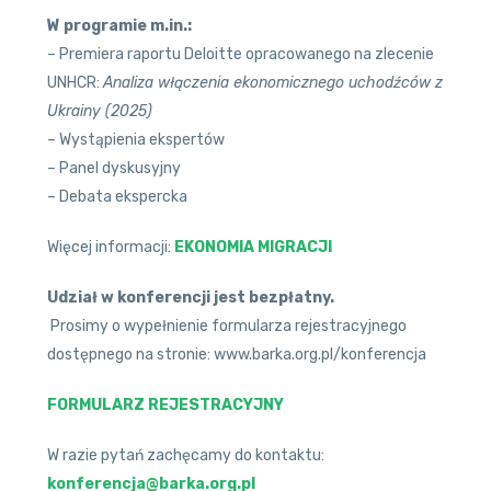
W programie m.in.:
– Premiera raportu Deloitte opracowanego na zlecenie
UNHCR:
Analiza włączenia ekonomicznego uchodźców z
Ukrainy (2025)
– Wystąpienia ekspertów
– Panel dyskusyjny
– Debata ekspercka
Więcej informacji:
EKONOMIA MIGRACJI
Udział w konferencji jest bezpłatny.
Prosimy o wypełnienie formularza rejestracyjnego
dostępnego na stronie: www.barka.org.pl/konferencja
FORMULARZ REJESTRACYJNY
W razie pytań zachęcamy do kontaktu:
konferencja@barka.org.pl