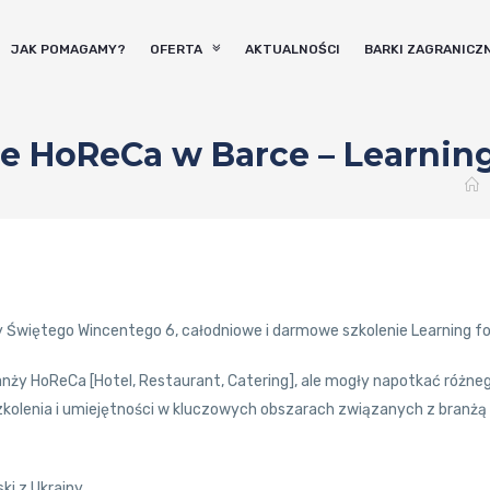
JAK POMAGAMY?
OFERTA
AKTUALNOŚCI
BARKI ZAGRANICZ
e HoReCa w Barce – Learning
icy Świętego Wincentego 6, całodniowe i darmowe szkolenie Learning for
anży HoReCa [Hotel, Restaurant, Catering], ale mogły napotkać różnego
kolenia i umiejętności w kluczowych obszarach związanych z branżą 
ki z Ukrainy.