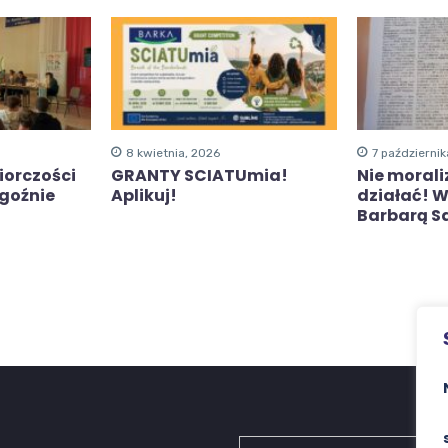
8 kwietnia, 2026
7 październik
iorczości
GRANTY SCIATUmia!
Nie morali
ogoźnie
Aplikuj!
działać! 
Barbarą 
Search