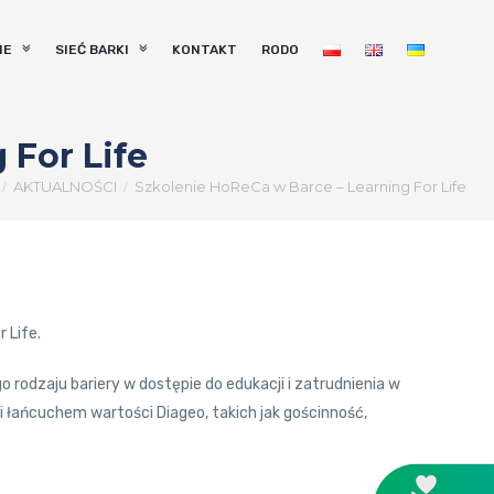
NE
SIEĆ BARKI
KONTAKT
RODO
 For Life
AKTUALNOŚCI
Szkolenie HoReCa w Barce – Learning For Life
 Life.
 rodzaju bariery w dostępie do edukacji i zatrudnienia w
i łańcuchem wartości Diageo, takich
jak gościnność,