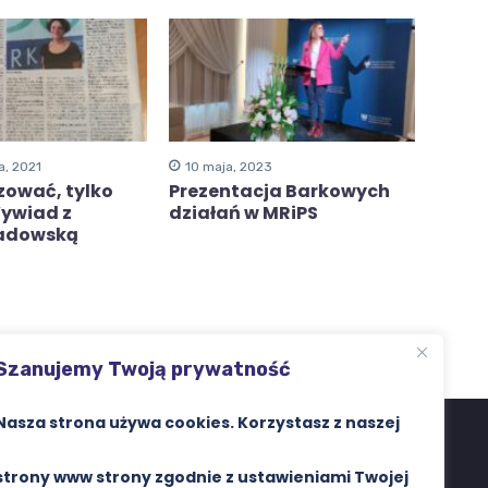
a, 2021
10 maja, 2023
zować, tylko
Prezentacja Barkowych
Wywiad z
działań w MRiPS
Sadowską
Szanujemy Twoją prywatność
Nasza strona używa cookies. Korzystasz z naszej
Search Button
strony www strony zgodnie z ustawieniami Twojej