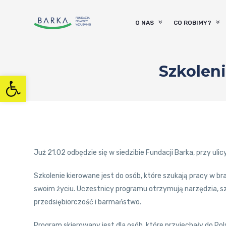
O NAS
CO ROBIMY?
Szkoleni
Otwórz pasek narzędzi
Już 21.02 odbędzie się w siedzibie Fundacji Barka, przy ul
Szkolenie kierowane jest do osób, które szukają pracy w br
swoim życiu. Uczestnicy programu otrzymują narzędzia, sz
przedsiębiorczość i barmaństwo.
Program skierowany jest dla osób, które przyjechały do Pols